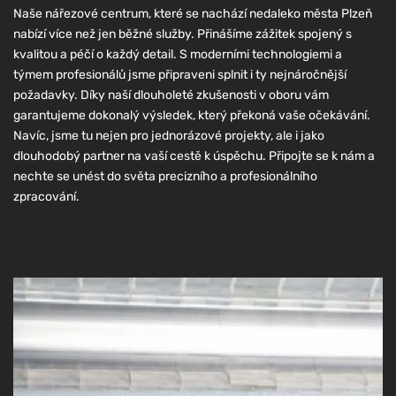
Naše nářezové centrum, které se nachází nedaleko města Plzeň
nabízí více než jen běžné služby. Přinášíme zážitek spojený s
kvalitou a péčí o každý detail. S moderními technologiemi a
týmem profesionálů jsme připraveni splnit i ty nejnáročnější
požadavky. Díky naší dlouholeté zkušenosti v oboru vám
garantujeme dokonalý výsledek, který překoná vaše očekávání.
Navíc, jsme tu nejen pro jednorázové projekty, ale i jako
dlouhodobý partner na vaší cestě k úspěchu. Připojte se k nám a
nechte se unést do světa precizního a profesionálního
zpracování.