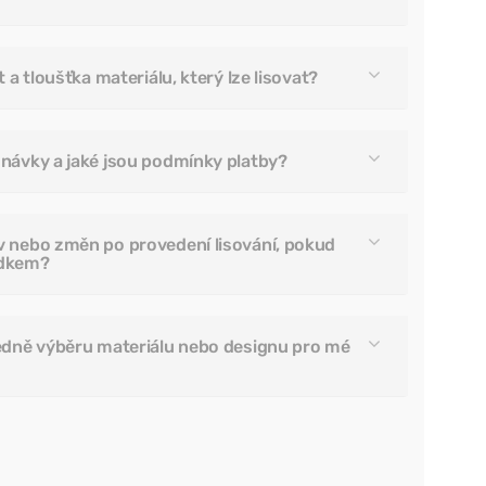
 a tloušťka materiálu, který lze lisovat?
návky a jaké jsou podmínky platby?
v nebo změn po provedení lisování, pokud
edkem?
edně výběru materiálu nebo designu pro mé