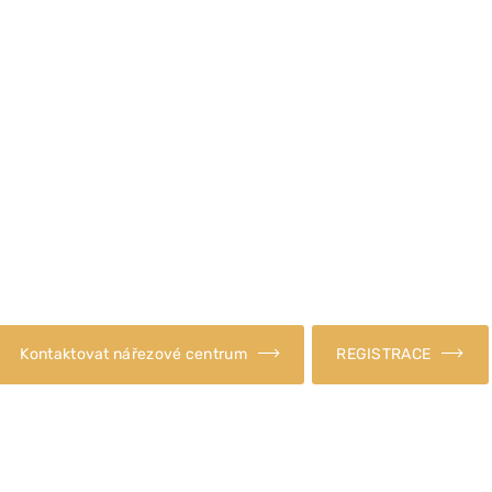
liv dotaz? Zavolejte na: +420
Kontaktovat nářezové centrum
REGISTRACE