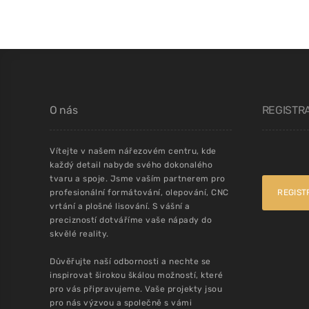
O nás
REGISTR
Vítejte v našem nářezovém centru, kde
každý detail nabyde svého dokonalého
tvaru a spoje. Jsme vaším partnerem pro
profesionální formátování, olepování, CNC
REGIST
vrtání a plošné lisování. S vášní a
precizností dotváříme vaše nápady do
skvělé reality.
Důvěřujte naší odbornosti a nechte se
inspirovat širokou škálou možností, které
pro vás připravujeme. Vaše projekty jsou
pro nás výzvou a společně s vámi