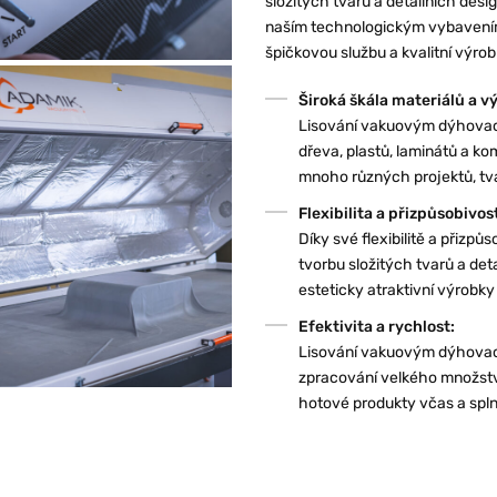
složitých tvarů a detailních desi
naším technologickým vybavení
špičkovou službu a kvalitní výrob
Široká škála materiálů a v
Lisování vakuovým dýhovací
dřeva, plastů, laminátů a k
mnoho různých projektů, tva
Flexibilita a přizpůsobivos
Díky své flexibilitě a přizp
tvorbu složitých tvarů a det
esteticky atraktivní výrobk
Efektivita a rychlost:
Lisování vakuovým dýhovacím
zpracování velkého množstv
hotové produkty včas a splni