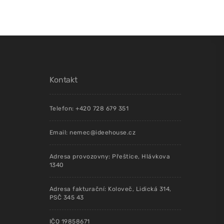
Kontakt
Telefon: +420 728 679 351
Email: nemec@ideehouse.cz
Adresa provozovny: Přeštice, Hlávkova
1340
Adresa fakturační: Koloveč, Lidická 314,
PSČ 345 43
IČO 19858671