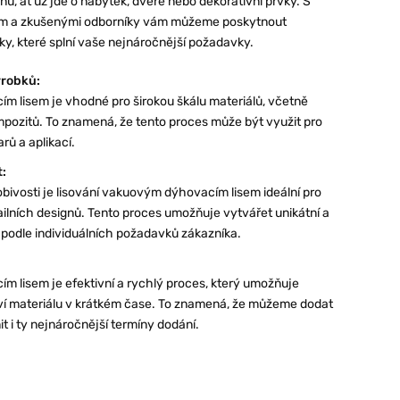
gnů, ať už jde o nábytek, dveře nebo dekorativní prvky. S
m a zkušenými odborníky vám můžeme poskytnout
ky, které splní vaše nejnáročnější požadavky.
ýrobků:
m lisem je vhodné pro širokou škálu materiálů, včetně
ompozitů. To znamená, že tento proces může být využit pro
rů a aplikací.
t:
ůsobivosti je lisování vakuovým dýhovacím lisem ideální pro
ailních designů. Tento proces umožňuje vytvářet unikátní a
y podle individuálních požadavků zákazníka.
 lisem je efektivní a rychlý proces, který umožňuje
í materiálu v krátkém čase. To znamená, že můžeme dodat
t i ty nejnáročnější termíny dodání.