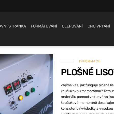
AVNÍ STRÁNKA
FORMÁTOVÁNÍ
OLEPOVÁNÍ
CNC VRTÁNÍ
INFORMACE
PLOŠNÉ LISO
Zajímá vás, jak funguje plošné 
kaučukovou membránou? Tato ino
materiálu pomocí vakuového lisu, 
kaučukové membráně dosahujeme
konzistentní výsledky a vysokou k