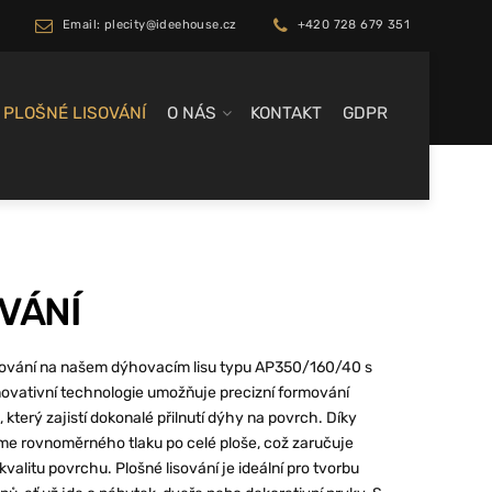
Email: plecity@ideehouse.cz
+420 728 679 351
PLOŠNÉ LISOVÁNÍ
O NÁS
KONTAKT
GDPR
VÁNÍ
lisování na našem dýhovacím lisu typu AP350/160/40 s
vativní technologie umožňuje precizní formování
který zajistí dokonalé přilnutí dýhy na povrch. Díky
 rovnoměrného tlaku po celé ploše, což zaručuje
valitu povrchu. Plošné lisování je ideální pro tvorbu