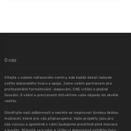
O nás
Vítejte v našem nářezovém centru, kde každý detail nabyde
svého dokonalého tvaru a spoje. Jsme vaším partnerem pro
profesionální formátování, olepování, CNC vrtání a plošné
lisování. S vášní a precizností dotváříme vaše nápady do skvělé
reality.
Důvěřujte naší odbornosti a nechte se inspirovat širokou škálou
možností, které pro vás připravujeme. Vaše projekty jsou pro
nás výzvou a společně s vámi budujeme prostředí plné inovace
a kvality. Připojte se k nám a užijte si dokonalost každého řezu,